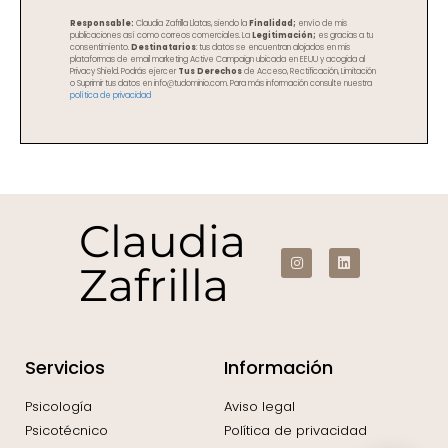
Responsable:
Claudia Zafrilla Llatas, siendo la
Finalidad
;
envío de mis
publicaciones así como correos comerciales. La
Legitimación
;
es gracias a tu
consentimiento.
Destinatarios
: tus datos se encuentran alojados en mis
plataformas de email marketing Active Campaign ubicada en EEUU y acogida al
Privacy Shield. Podrás ejercer
Tus Derechos
de Acceso, Rectificación, Limitación
o Suprimir tus datos en info@tudominio.com. Para más información consulte nuestra
política de privacidad
Claudia
Zafrilla
Servicios
Información
Psicología
Aviso legal
Psicotécnico
Política de privacidad